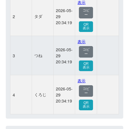
表示
2026-05-
コピ
タダ
ー
2
29
20:34:19
QR
表示
表示
2026-05-
コピ
つね
ー
3
29
20:34:19
QR
表示
表示
2026-05-
コピ
くろじ
ー
4
29
20:34:19
QR
表示