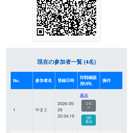
現在の参加者一覧 (4名)
対戦確認
参加者名
登録日時
操作
No.
用URL
表示
2026-05-
コピ
やまと
ー
1
29
20:34:19
QR
表示