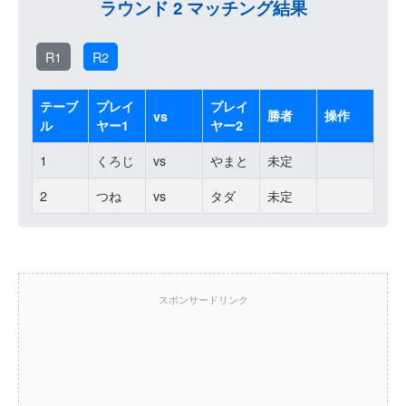
ラウンド 2 マッチング結果
R1
R2
テーブ
プレイ
プレイ
勝者
操作
vs
ル
ヤー1
ヤー2
1
くろじ
vs
やまと
未定
2
つね
vs
タダ
未定
スポンサードリンク