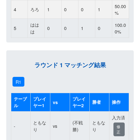
50.00
4
ろろ
1
0
0
1
%
はは
100.0
5
0
0
1
0
は
0%
ラウンド 1 マッチング結果
R1
テーブ
プレイ
プレイ
勝者
操作
vs
ル
ヤー1
ヤー2
入力済
ともな
(不戦
ともな
-
vs
修
り
勝)
り
正