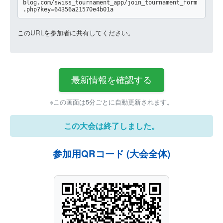
blog.com/swiss_tournament_app/join_tournament_form
.php?key=64356a21570e4b01a
このURLを参加者に共有してください。
最新情報を確認する
※この画面は5分ごとに自動更新されます。
この大会は終了しました。
参加用QRコード (大会全体)