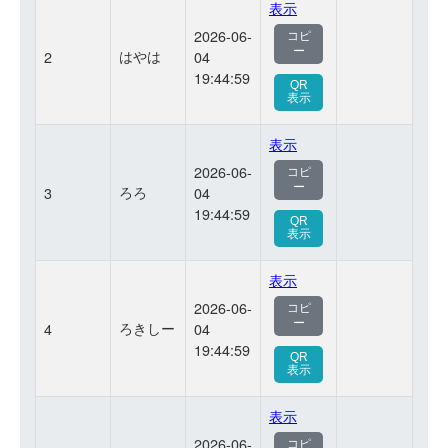
表示
2026-06-
コピ
はやは
ー
2
04
19:44:59
QR
表示
表示
2026-06-
コピ
ろろ
ー
3
04
19:44:59
QR
表示
表示
2026-06-
コピ
ろきしー
ー
4
04
19:44:59
QR
表示
表示
2026-06-
コピ