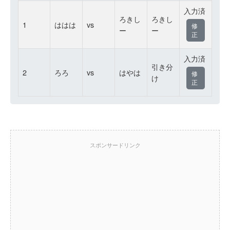
入力済
ろきし
ろきし
1
ははは
vs
修
ー
ー
正
入力済
引き分
2
ろろ
vs
はやは
修
け
正
スポンサードリンク