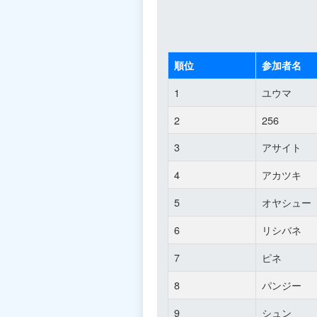
順位
参加者名
1
ユウマ
2
256
3
アサイト
4
アカツキ
5
オヤシュー
6
リシバネ
7
ピネ
8
パンジー
9
シュン