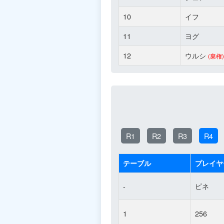
10
イフ
11
ヨグ
12
ウルシ
(棄権)
R1
R2
R3
R4
テーブル
プレイヤ
ピネ
-
1
256