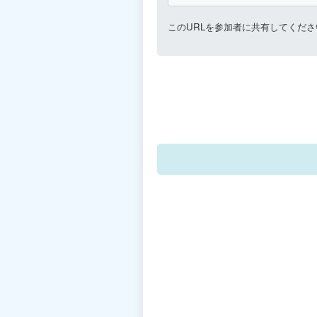
このURLを参加者に共有してくださ