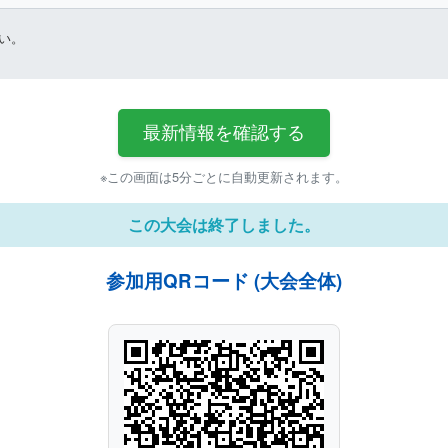
い。
最新情報を確認する
※この画面は5分ごとに自動更新されます。
この大会は終了しました。
参加用QRコード (大会全体)