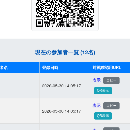
現在の参加者一覧 (12名)
者名
登録日時
対戦確認用URL
表示
コピー
2026-05-30 14:05:17
QR表示
表示
コピー
2026-05-30 14:05:17
QR表示