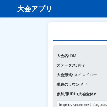
大会アプリ
大会名:
DM
ステータス:
終了
大会形式:
スイスドロー
現在のラウンド:
4
参加用URL (大会全体):
https://kamome-mori-blog.com