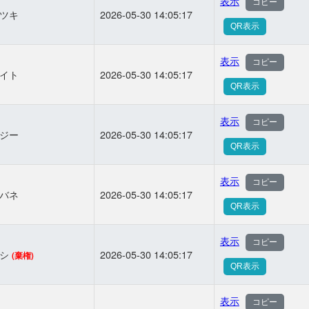
表示
コピー
ツキ
2026-05-30 14:05:17
QR表示
表示
コピー
イト
2026-05-30 14:05:17
QR表示
表示
コピー
ジー
2026-05-30 14:05:17
QR表示
表示
コピー
バネ
2026-05-30 14:05:17
QR表示
表示
コピー
ルシ
2026-05-30 14:05:17
(棄権)
QR表示
表示
コピー