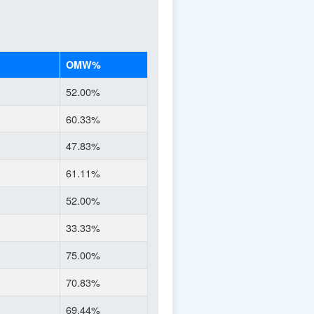
OMW%
52.00%
60.33%
47.83%
61.11%
52.00%
33.33%
75.00%
70.83%
69.44%