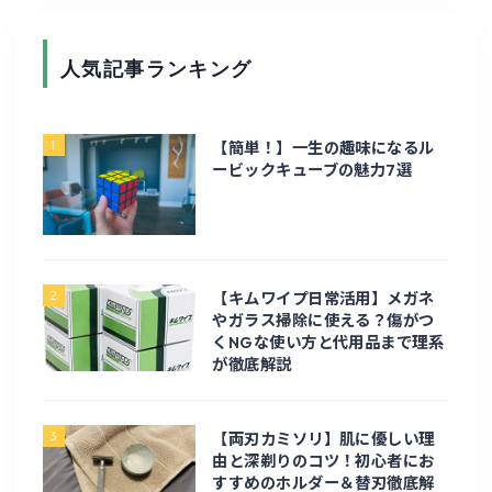
人気記事ランキング
ホーム
1
【簡単！】一生の趣味になるル
ガジェット・家電
ービックキューブの魅力7選
PC周辺機器
修理
2
【キムワイプ日常活用】メガネ
やガラス掃除に使える？傷がつ
くNGな使い方と代用品まで理系
電化製品
が徹底解説
電子工作
3
【両刃カミソリ】肌に優しい理
由と深剃りのコツ！初心者にお
旅行・お出かけ
すすめのホルダー＆替刃徹底解