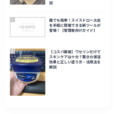
説
旅行
4
誰でも簡単！スイスドロー大会
北海道旅行
を手軽に開催できる新ツールが
登場！【管理者向けガイド】
台湾旅行
5
九州
【コスパ最強】ワセリンだけで
スキンケアは十分？驚きの保湿
効果と正しい塗り方・活用法を
趣味・ライフスタイル
解説
趣味
eスポーツ
お家時間