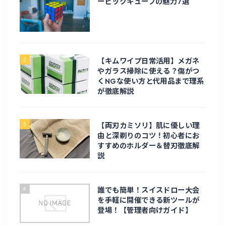
ービックキューブの魅力7選
PC周辺機器
修理
2
【キムワイプ日常活用】メガネ
やガラス掃除に使える？傷がつ
くNGな使い方と代用品まで理系
電化製品
が徹底解説
電子工作
3
【両刃カミソリ】肌に優しい理
由と深剃りのコツ！初心者にお
旅行・お出かけ
すすめのホルダー＆替刃徹底解
説
旅行
4
誰でも簡単！スイスドロー大会
北海道旅行
を手軽に開催できる新ツールが
登場！【管理者向けガイド】
台湾旅行