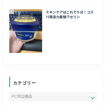
5
九州
スキンケアはこれで十分！コス
パ保湿力最強ワセリン
趣味・ライフスタイル
趣味
eスポーツ
お家時間
商品紹介
カテゴリー
便利グッズ
ADHD