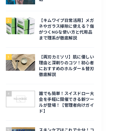
【キムワイプ日常活用】メガ
2
ネやガラス掃除に使える？傷
がつくNGな使い方と代用品
まで理系が徹底解説
【両刃カミソリ】肌に優しい
3
理由と深剃りのコツ！初心者
におすすめのホルダー＆替刃
徹底解説
誰でも簡単！スイスドロー大
4
会を手軽に開催できる新ツー
ルが登場！【管理者向けガイ
ド】
スキンケアはこれで十分！コ
5