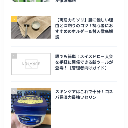
が徹底解説
電子工作
3
【両刃カミソリ】肌に優しい理
由と深剃りのコツ！初心者にお
旅行・お出かけ
すすめのホルダー＆替刃徹底解
説
旅行
4
誰でも簡単！スイスドロー大会
北海道旅行
を手軽に開催できる新ツールが
登場！【管理者向けガイド】
台湾旅行
九州
5
スキンケアはこれで十分！コス
パ保湿力最強ワセリン
趣味・ライフスタイル
趣味