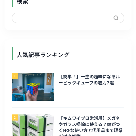
検索
人気記事ランキング
ホーム
1
【簡単！】一生の趣味になるル
ガジェット・家電
ービックキューブの魅力7選
PC周辺機器
修理
2
【キムワイプ日常活用】メガネ
やガラス掃除に使える？傷がつ
くNGな使い方と代用品まで理系
電化製品