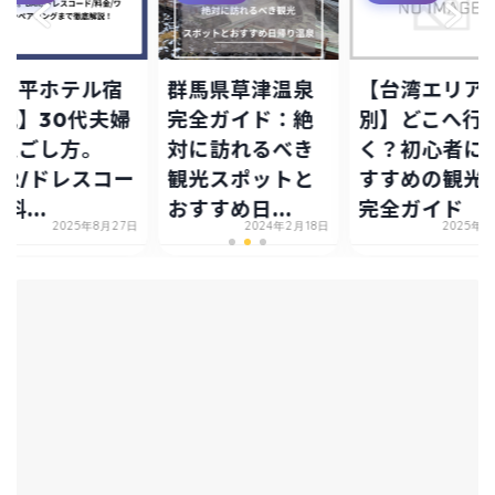
万平ホテル宿
群馬県草津温泉
【台湾エリア
記】30代夫婦
完全ガイド：絶
別】どこへ行
過ごし方。
対に訪れるべき
く？初心者に
AR/ドレスコー
観光スポットと
すすめの観光
料...
おすすめ日...
完全ガイド
2025年8月27日
2024年2月18日
2025年8