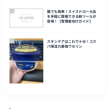
旅行
4
誰でも簡単！スイスドロー大会
北海道旅行
を手軽に開催できる新ツールが
登場！【管理者向けガイド】
台湾旅行
5
九州
スキンケアはこれで十分！コス
パ保湿力最強ワセリン
趣味・ライフスタイル
趣味
eスポーツ
お家時間