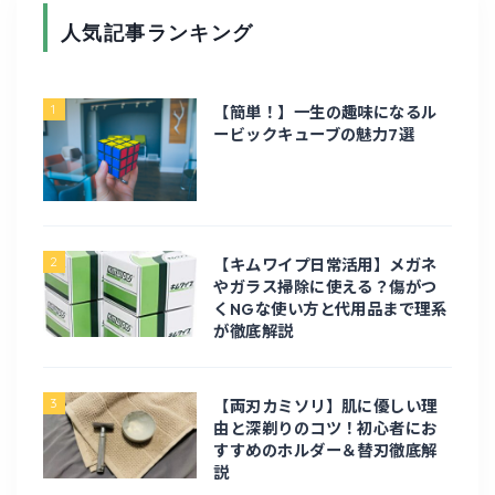
人気記事ランキング
ホーム
1
【簡単！】一生の趣味になるル
ガジェット・家電
ービックキューブの魅力7選
PC周辺機器
修理
2
【キムワイプ日常活用】メガネ
やガラス掃除に使える？傷がつ
くNGな使い方と代用品まで理系
電化製品
が徹底解説
電子工作
3
【両刃カミソリ】肌に優しい理
由と深剃りのコツ！初心者にお
旅行・お出かけ
すすめのホルダー＆替刃徹底解
説