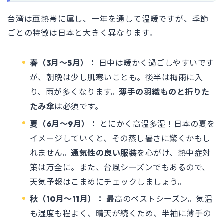
台湾は亜熱帯に属し、一年を通して温暖ですが、季節
ごとの特徴は日本と大きく異なります。
春（3月〜5月）：
日中は暖かく過ごしやすいです
が、朝晩は少し肌寒いことも。後半は梅雨に入
り、雨が多くなります。
薄手の羽織ものと折りた
たみ傘
は必須です。
夏（6月〜9月）：
とにかく高温多湿！日本の夏を
イメージしていくと、その蒸し暑さに驚くかもし
れません。
通気性の良い服装
を心がけ、熱中症対
策は万全に。また、台風シーズンでもあるので、
天気予報はこまめにチェックしましょう。
秋（10月〜11月）：
最高のベストシーズン。気温
も湿度も程よく、晴天が続くため、半袖に薄手の