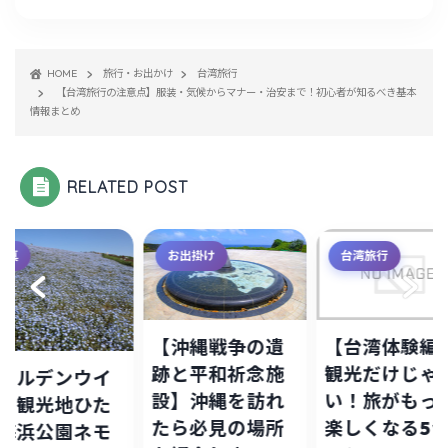
HOME
旅行・お出かけ
台湾旅行
【台湾旅行の注意点】服装・気候からマナー・治安まで！初心者が知るべき基本
情報まとめ
RELATED POST
写真
お出掛け
台湾旅行
【沖縄戦争の遺
【台湾体験編
跡と平和祈念施
観光だけじゃ
ールデンウイ
設】沖縄を訪れ
い！旅がもっ
ク観光地ひた
たら必見の場所
楽しくなる5
海浜公園ネモ