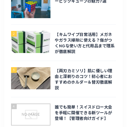
ービックキューブの魅力7選
PC周辺機器
修理
2
【キムワイプ日常活用】メガネ
やガラス掃除に使える？傷がつ
くNGな使い方と代用品まで理系
電化製品
が徹底解説
電子工作
3
【両刃カミソリ】肌に優しい理
由と深剃りのコツ！初心者にお
旅行・お出かけ
すすめのホルダー＆替刃徹底解
説
旅行
4
誰でも簡単！スイスドロー大会
北海道旅行
を手軽に開催できる新ツールが
登場！【管理者向けガイド】
台湾旅行