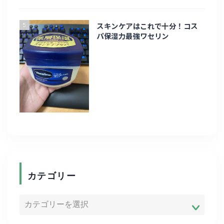
5
九州
スキンケアはこれで十分！コス
パ保湿力最強ワセリン
趣味・ライフスタイル
趣味
eスポーツ
お家時間
商品紹介
カテゴリー
便利グッズ
ADHD