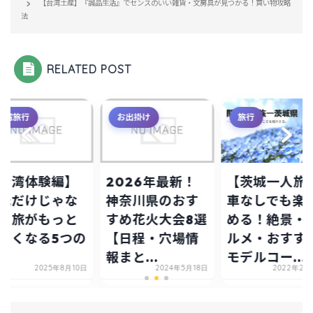
【台湾土産】『誠品生活』でセンスのいい雑貨・文房具が見つかる！買い物攻略
法
RELATED POST
台湾旅行
お出掛け
旅行
台湾体験編】
2026年最新！
【茨城一人旅
光だけじゃな
神奈川県のおす
車なしでも楽
！旅がもっと
すめ花火大会8選
める！絶景・
しくなる5つの
【日程・穴場情
ルメ・おすす
と
報まと...
モデルコー...
2025年8月10日
2024年5月18日
2022年2月