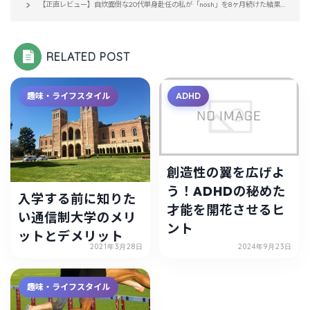
【正直レビュー】自炊面倒な20代単身赴任の私が「nosh」を8ヶ月続けた結果…
RELATED POST
趣味・ライフスタイル
ADHD
創造性の翼を広げよ
う！ADHDの秘めた
入学する前に知りた
才能を開花させるヒ
い通信制大学のメリ
ント
ットとデメリット
2021年3月28日
2024年9月23日
趣味・ライフスタイル