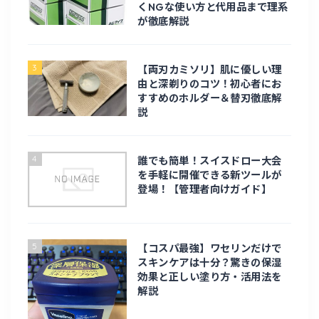
くNGな使い方と代用品まで理系
電化製品
が徹底解説
電子工作
3
【両刃カミソリ】肌に優しい理
由と深剃りのコツ！初心者にお
旅行・お出かけ
すすめのホルダー＆替刃徹底解
説
旅行
4
誰でも簡単！スイスドロー大会
北海道旅行
を手軽に開催できる新ツールが
登場！【管理者向けガイド】
台湾旅行
5
九州
【コスパ最強】ワセリンだけで
スキンケアは十分？驚きの保湿
効果と正しい塗り方・活用法を
趣味・ライフスタイル
解説