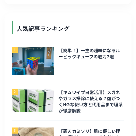
人気記事ランキング
ホーム
1
【簡単！】一生の趣味になるル
ガジェット・家電
ービックキューブの魅力7選
PC周辺機器
修理
2
【キムワイプ日常活用】メガネ
やガラス掃除に使える？傷がつ
くNGな使い方と代用品まで理系
電化製品
が徹底解説
電子工作
3
【両刃カミソリ】肌に優しい理