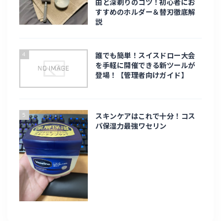
由と深剃りのコツ！初心者にお
旅行・お出かけ
すすめのホルダー＆替刃徹底解
説
旅行
4
誰でも簡単！スイスドロー大会
北海道旅行
を手軽に開催できる新ツールが
登場！【管理者向けガイド】
台湾旅行
5
九州
スキンケアはこれで十分！コス
パ保湿力最強ワセリン
趣味・ライフスタイル
趣味
eスポーツ